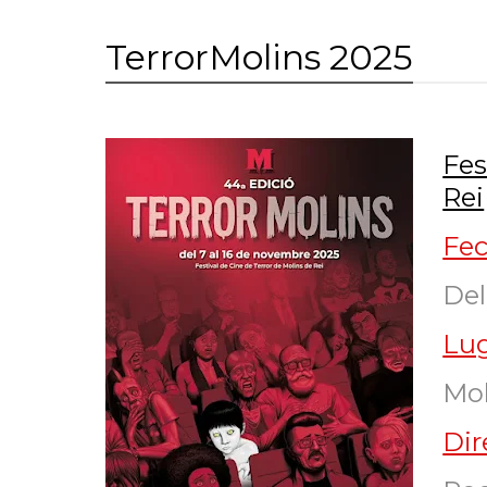
TerrorMolins 2025
Fes
Rei
Fe
Del
Lu
Mol
Dir