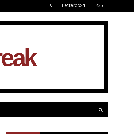
X
Letterboxd
RSS
reak