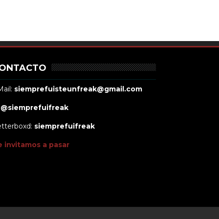
ONTACTO
ail:
siemprefuisteunfreak@gmail.com
:
@siemprefuifreak
etterboxd:
siemprefuifreak
e invitamos a pasar