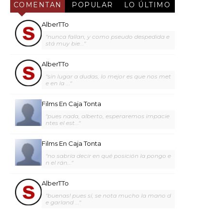
COMENTAN
POPULAR
LO ÚLTIMO
AlberTTo
"nunca fallan, y como pseudo despedida e
stá muy bie..."
AlberTTo
"sin lugar a dudas, lo mejor es que nos met
e en la ..."
Films En Caja Tonta
"pues nada, alberto, esperaremos impacie
ntes el est..."
Films En Caja Tonta
"no sabría decir en qué posición la pongo e
n el rán..."
AlberTTo
"buenas! pues sí, se nota mucho la mano d
e garland ..."