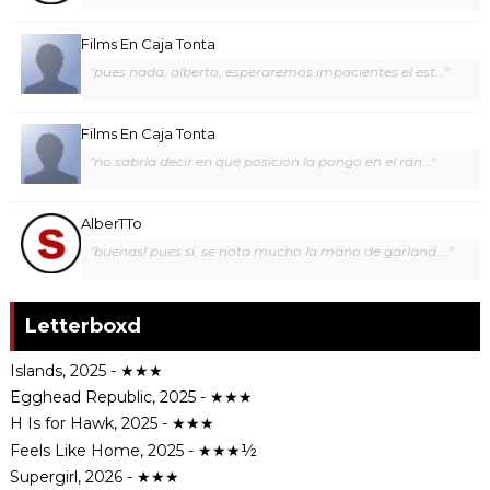
Films En Caja Tonta
"pues nada, alberto, esperaremos impacientes el est..."
Films En Caja Tonta
"no sabría decir en qué posición la pongo en el rán..."
AlberTTo
"buenas! pues sí, se nota mucho la mano de garland ..."
Letterboxd
Islands, 2025 - ★★★
Egghead Republic, 2025 - ★★★
H Is for Hawk, 2025 - ★★★
Feels Like Home, 2025 - ★★★½
Supergirl, 2026 - ★★★