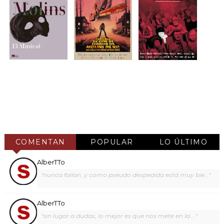
COMENTAN
POPULAR
LO ÚLTIMO
AlberTTo
"nunca fallan, y como pseudo despedida está muy bie..."
AlberTTo
"sin lugar a dudas, lo mejor es que nos mete en la ..."