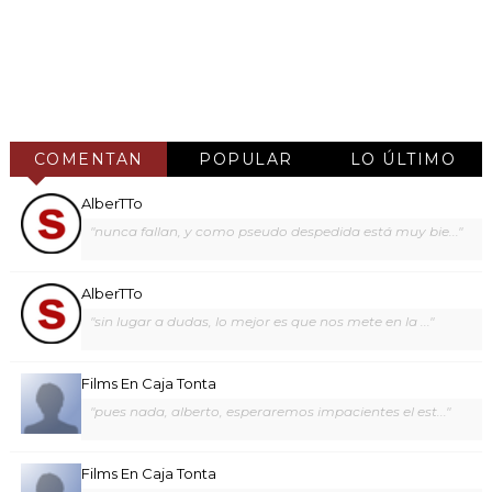
COMENTAN
POPULAR
LO ÚLTIMO
AlberTTo
"nunca fallan, y como pseudo despedida está muy bie..."
AlberTTo
"sin lugar a dudas, lo mejor es que nos mete en la ..."
Films En Caja Tonta
"pues nada, alberto, esperaremos impacientes el est..."
Films En Caja Tonta