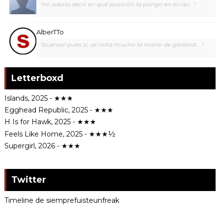
"no sabría decir en qué posición la pongo en el rán..."
AlberTTo
"buenas! pues sí, se nota mucho la mano de garland ..."
Letterboxd
Islands, 2025 - ★★★
Egghead Republic, 2025 - ★★★
H Is for Hawk, 2025 - ★★★
Feels Like Home, 2025 - ★★★½
Supergirl, 2026 - ★★★
Twitter
Timeline de siemprefuisteunfreak