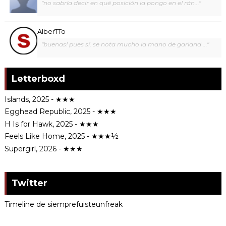
"no sabría decir en qué posición la pongo en el rán..."
AlberTTo
"buenas! pues sí, se nota mucho la mano de garland ..."
Letterboxd
Islands, 2025 - ★★★
Egghead Republic, 2025 - ★★★
H Is for Hawk, 2025 - ★★★
Feels Like Home, 2025 - ★★★½
Supergirl, 2026 - ★★★
Twitter
Timeline de siemprefuisteunfreak