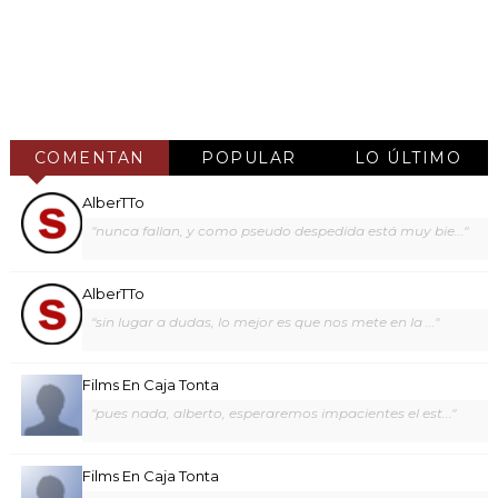
COMENTAN
POPULAR
LO ÚLTIMO
AlberTTo
"nunca fallan, y como pseudo despedida está muy bie..."
AlberTTo
"sin lugar a dudas, lo mejor es que nos mete en la ..."
Films En Caja Tonta
"pues nada, alberto, esperaremos impacientes el est..."
Films En Caja Tonta