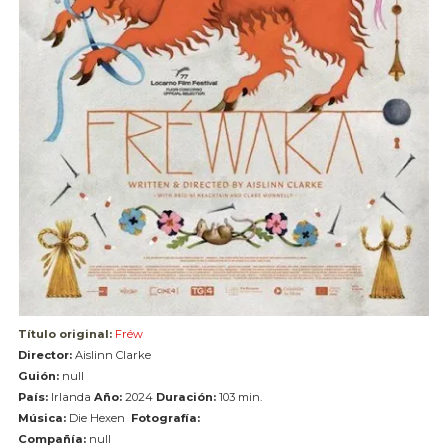
Título original:
Fréw
Director:
Aislinn Clarke
Guión:
null
País:
Irlanda
Año:
2024
Duración:
103 min.
Música:
Die Hexen
Fotografía:
Compañía:
null