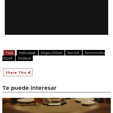
Tags
Películas#
Sitges 2024#
Terror#
Terrormolins
2024#
Thriller#
Share This
Te puede interesar