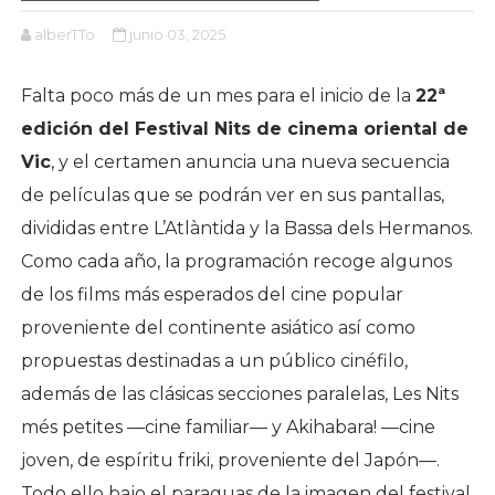
alberTTo
junio 03, 2025
Falta poco más de un mes para el inicio de la
22ª
edición del Festival Nits de cinema oriental de
Vic
, y el certamen anuncia una nueva secuencia
de películas que se podrán ver en sus pantallas,
divididas entre L’Atlàntida y la Bassa dels Hermanos.
Como cada año, la programación recoge algunos
de los films más esperados del cine popular
proveniente del continente asiático así como
propuestas destinadas a un público cinéfilo,
además de las clásicas secciones paralelas, Les Nits
més petites —cine familiar— y Akihabara! —cine
joven, de espíritu friki, proveniente del Japón—.
Todo ello bajo el paraguas de la imagen del festival