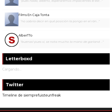
"pues nada, alberto, esperaremos impacientes el est..."
Films En Caja Tonta
"no sabría decir en qué posición la pongo en el rán..."
AlberTTo
"buenas! pues sí, se nota mucho la mano de garland ..."
Letterboxd
Cargando...
Twitter
Timeline de siemprefuisteunfreak