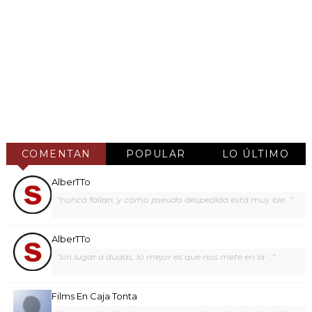
COMENTAN
POPULAR
LO ÚLTIMO
AlberTTo
"nunca fallan, y como pseudo despedida está muy bie..."
AlberTTo
"sin lugar a dudas, lo mejor es que nos mete en la ..."
Films En Caja Tonta