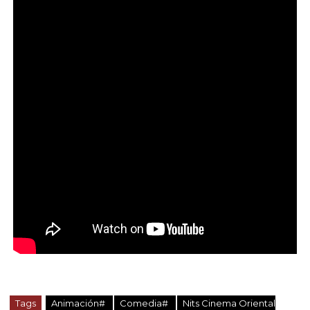
Tags
Animación#
Comedia#
Nits Cinema Oriental