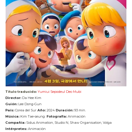
Título traducido:
Yumiui Sepodeul Deo Mubi
Director:
Da Hee Kim
Guión:
Lee Dong-Gun
País:
Corea del Sur
Año:
2024
Duración:
93 min.
Música:
Kim Tae-seung
Fotografía:
Animación
Compañía:
Sidus Animation, Studio N, Shaw Organisation, Volga
Intérpretes:
Animación