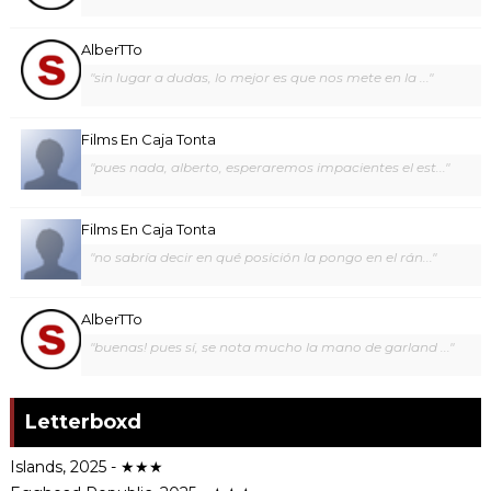
AlberTTo
"sin lugar a dudas, lo mejor es que nos mete en la ..."
Films En Caja Tonta
"pues nada, alberto, esperaremos impacientes el est..."
Films En Caja Tonta
"no sabría decir en qué posición la pongo en el rán..."
AlberTTo
"buenas! pues sí, se nota mucho la mano de garland ..."
Letterboxd
Islands, 2025 - ★★★