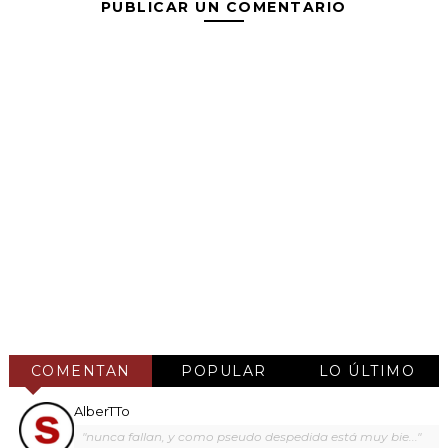
PUBLICAR UN COMENTARIO
COMENTAN
POPULAR
LO ÚLTIMO
AlberTTo
"nunca fallan, y como pseudo despedida está muy bie..."