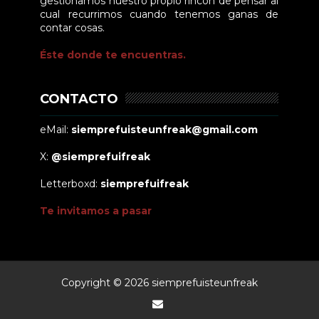
gestionamos nuestro propio rincón de pensar al
cual recurrimos cuando tenemos ganas de
contar cosas.
Éste donde te encuentras.
CONTACTO
eMail:
siemprefuisteunfreak@gmail.com
X:
@siemprefuifreak
Letterboxd:
siemprefuifreak
Te invitamos a pasar
Copyright ©
2026
siemprefuisteunfreak