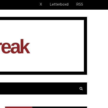
X
Letterboxd
RSS
reak