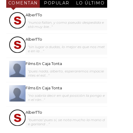
COMENTAN
POPULAR
LO ÚLTIMO
AlberTTo
"nunca fallan, y como pseudo despedida e
stá muy bie..."
AlberTTo
"sin lugar a dudas, lo mejor es que nos met
e en la ..."
Films En Caja Tonta
"pues nada, alberto, esperaremos impacie
ntes el est..."
Films En Caja Tonta
"no sabría decir en qué posición la pongo e
n el rán..."
AlberTTo
"buenas! pues sí, se nota mucho la mano d
e garland ..."