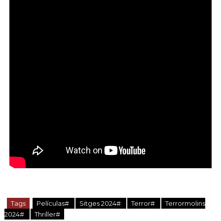
Tags
Películas#
Sitges 2024#
Terror#
Terrormolins
2024#
Thriller#