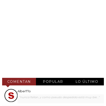
COMENTAN
POPULAR
LO ÚLTIMO
AlberTTo
"nunca fallan, y como pseudo despedida está muy bie..."