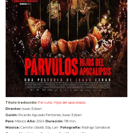
Título traducido:
Párvulos: Hijos del apocalipsis
Director:
Isaac Ezban
Guión:
Ricardo Aguado-Fentanes, Isaac Ezban
País:
México
Año:
2024
Duración:
118 min.
Música:
Camilla Uboldi, Edy Lan
Fotografía:
Rodrigo Sandoval