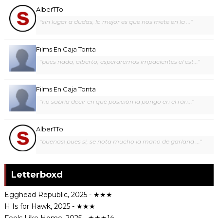
AlberTTo
"sin lugar a dudas, lo mejor es que nos mete en la ..."
Films En Caja Tonta
"pues nada, alberto, esperaremos impacientes el est..."
Films En Caja Tonta
"no sabría decir en qué posición la pongo en el rán..."
AlberTTo
"buenas! pues sí, se nota mucho la mano de garland ..."
Letterboxd
Egghead Republic, 2025 - ★★★
H Is for Hawk, 2025 - ★★★