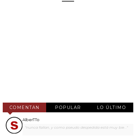
COMENTAN
POPULAR
LO ÚLTIMO
AlberTTo
"nunca fallan, y como pseudo despedida está muy bie..."