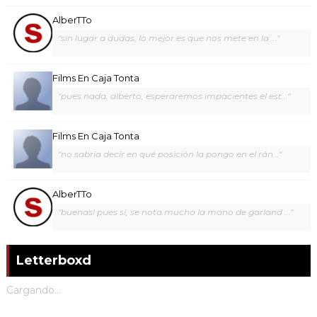
AlberTTo
"sin lugar a dudas, lo mejor es que nos mete en la ..."
Films En Caja Tonta
"pues nada, alberto, esperaremos impacientes el est..."
Films En Caja Tonta
"no sabría decir en qué posición la pongo en el rán..."
AlberTTo
"buenas! pues sí, se nota mucho la mano de garland ..."
Letterboxd
Cargando...