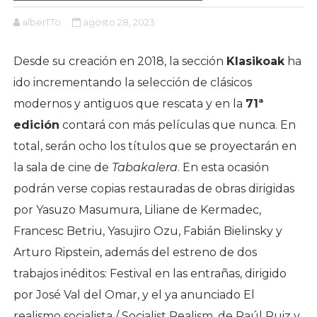
alberTTo
agosto 28, 2023
Desde su creación en 2018, la sección
Klasikoak
ha
ido incrementando la selección de clásicos
modernos y antiguos que rescata y en la
71ª
edición
contará con más películas que nunca. En
total, serán ocho los títulos que se proyectarán en
la sala de cine de
Tabakalera
. En esta ocasión
podrán verse copias restauradas de obras dirigidas
por Yasuzo Masumura, Liliane de Kermadec,
Francesc Betriu, Yasujiro Ozu, Fabián Bielinsky y
Arturo Ripstein, además del estreno de dos
trabajos inéditos: Festival en las entrañas, dirigido
por José Val del Omar, y el ya anunciado El
realismo socialista / Socialist Realism, de Raúl Ruiz y