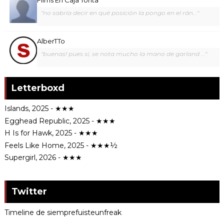
Films En Caja Tonta
"no sabría decir en qué posición la pongo en el rán..."
AlberTTo
"buenas! pues sí, se nota mucho la mano de garland ..."
Letterboxd
Islands, 2025 - ★★★
Egghead Republic, 2025 - ★★★
H Is for Hawk, 2025 - ★★★
Feels Like Home, 2025 - ★★★½
Supergirl, 2026 - ★★★
Twitter
Timeline de siemprefuisteunfreak