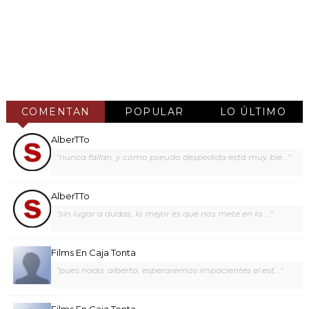
COMENTAN
POPULAR
LO ÚLTIMO
AlberTTo
"nunca fallan, y como pseudo despedida está muy bie..."
AlberTTo
"sin lugar a dudas, lo mejor es que nos mete en la ..."
Films En Caja Tonta
"pues nada, alberto, esperaremos impacientes el est..."