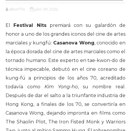
alberTTo
julio 09, 2022
El
Festival Nits
premiará con su galardón de
honor a uno de los grandes iconos del cine de artes
marciales y kungfú:
Casanova Wong
, conocido en
la época dorada del cine de artes marciales como el
tornado humano. Este experto en tae-kwon-do de
técnica impecable, debutó en el cine coreano de
kung-fú a principios de los años 70, acreditado
todavía como
Kim Yong-ho
, su nombre real.
Después de dar el salto a la triunfante industria de
Hong Kong, a finales de los 70, se convertiría en
Casanova Wong, dejando impronta en films como
The Shaolin Plot, The Iron Fisted Monk y Warriors
Two, junto al mítico Sammo Hung. El sobrenombre