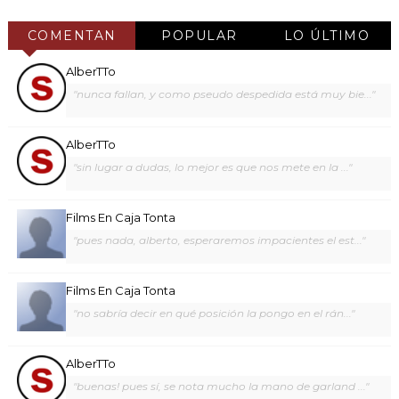
COMENTAN
POPULAR
LO ÚLTIMO
AlberTTo
"nunca fallan, y como pseudo despedida está muy bie..."
AlberTTo
"sin lugar a dudas, lo mejor es que nos mete en la ..."
Films En Caja Tonta
"pues nada, alberto, esperaremos impacientes el est..."
Films En Caja Tonta
"no sabría decir en qué posición la pongo en el rán..."
AlberTTo
"buenas! pues sí, se nota mucho la mano de garland ..."