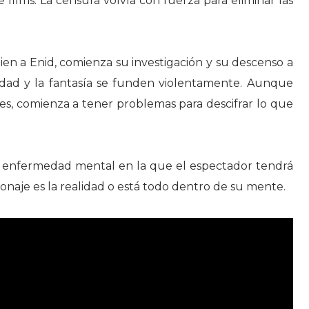
films. La censura volvía con fuerza para eliminar las
ien a Enid, comienza su investigación y su descenso a
alidad y la fantasía se funden violentamente. Aunque
les, comienza a tener problemas para descifrar lo que
a enfermedad mental en la que el espectador tendrá
sonaje es la realidad o está todo dentro de su mente.