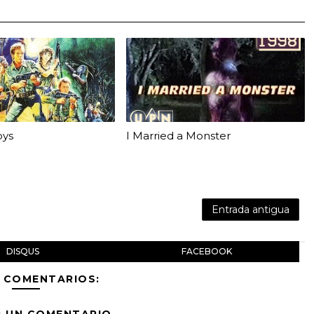
oys
I Married a Monster
Entrada antigua
DISQUS
FACEBOOK
 COMENTARIOS:
R UN COMENTARIO