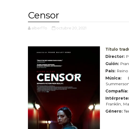
Censor
alberTTo
octubre 20, 2021
Título tra
Director:
P
Guión:
Pran
País:
Reino
Música:
Summerso
Compañía
Intérprete
Franklin, M
Género:
Te