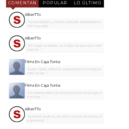
COMENTAN
POPULAR
LO ÚLTIMO
AlberTTo
"nunca fallan, y como pseudo despedida e
stá muy bie..."
AlberTTo
"sin lugar a dudas, lo mejor es que nos met
e en la ..."
Films En Caja Tonta
"pues nada, alberto, esperaremos impacie
ntes el est..."
Films En Caja Tonta
"no sabría decir en qué posición la pongo e
n el rán..."
AlberTTo
"buenas! pues sí, se nota mucho la mano d
e garland ..."