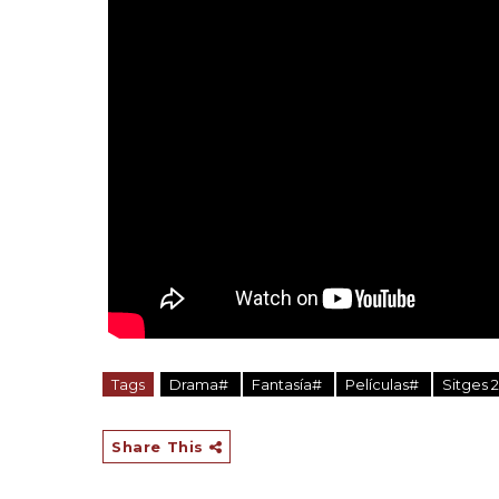
Tags
Drama#
Fantasía#
Películas#
Sitges 
Share This