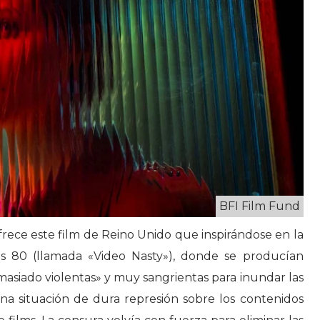
BFI Film Fund
frece este film de Reino Unido que inspirándose en la
os 80 (llamada «Video Nasty»), donde se producían
siado violentas» y muy sangrientas para inundar las
una situación de dura represión sobre los contenidos