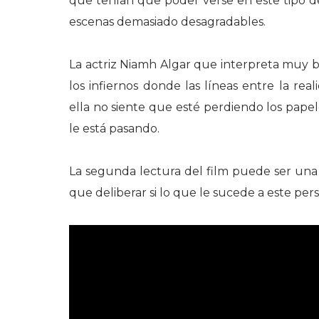
que tenían que poder verse en este tipo de 
escenas demasiado desagradables.
La actriz Niamh Algar que interpreta muy b
los infiernos donde las líneas entre la re
ella no siente que esté perdiendo los pape
le está pasando.
La segunda lectura del film puede ser un
que deliberar si lo que le sucede a este per