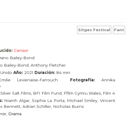
Sitges Festival
Fant
ducido:
Censor
rano Bailey-Bond
o Bailey-Bond, Anthony Fletcher
 Unido
Año:
2021
Duración:
84 min.
Emilie Levienaise-Farrouch
Fotografía:
Annika
n
:
Silver Salt Films, BFI Film Fund, Ffilm Cymru Wales, Film 4
s:
Niamh Algar, Sophia La Porta, Michael Smiley, Vincent
ax Bennett, Adrian Schiller, Nicholas Burns
rror
,
Drama