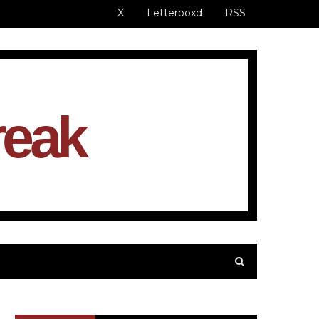
X
Letterboxd
RSS
reak