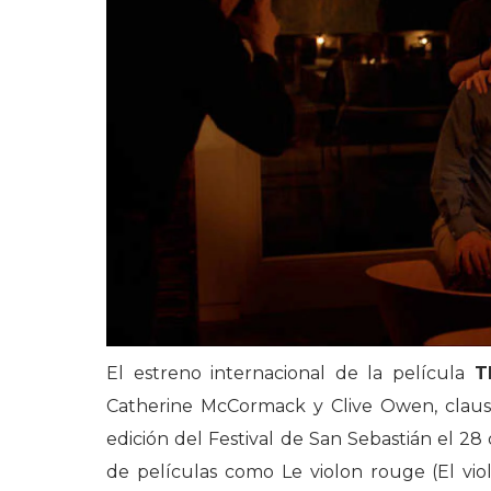
El estreno internacional de la película
T
Catherine McCormack y Clive Owen, clausu
edición del Festival de San Sebastián el 2
de películas como Le violon rouge (El violí