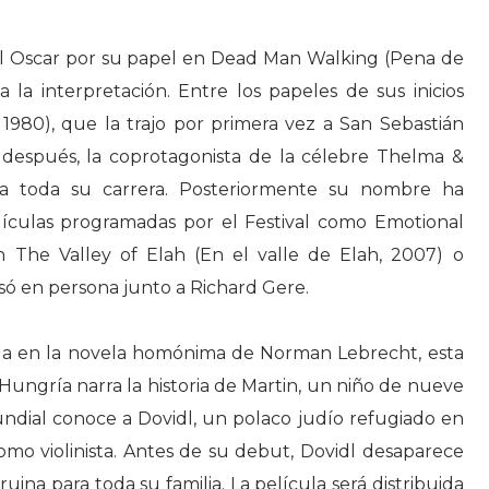
el Oscar por su papel en Dead Man Walking (Pena de
a la interpretación. Entre los papeles de sus inicios
l, 1980), que la trajo por primera vez a San Sebastián
s después, la coprotagonista de la célebre Thelma &
a a toda su carrera. Posteriormente su nombre ha
elículas programadas por el Festival como Emotional
In The Valley of Elah (En el valle de Elah, 2007) o
esó en persona junto a Richard Gere.
sada en la novela homónima de Norman Lebrecht, esta
ungría narra la historia de Martin, un niño de nueve
Mundial conoce a Dovidl, un polaco judío refugiado en
mo violinista. Antes de su debut, Dovidl desaparece
ruina para toda su familia. La película será distribuida