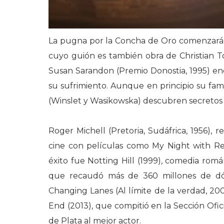
La pugna por la Concha de Oro comenzará e
cuyo guión es también obra de Christian Tor
Susan Sarandon (Premio Donostia, 1995) en
su sufrimiento. Aunque en principio su fami
(Winslet y Wasikowska) descubren secretos 
Roger Michell (Pretoria, Sudáfrica, 1956),
cine con películas como My Night with Reg
éxito fue Notting Hill (1999), comedia rom
que recaudó más de 360 millones de dóla
Changing Lanes (Al límite de la verdad, 20
End (2013), que compitió en la Sección Ofi
de Plata al mejor actor.