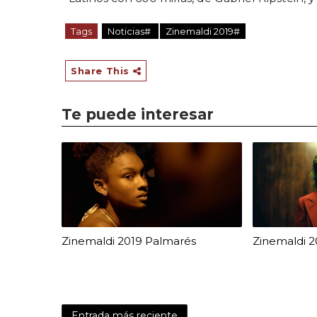
Tags
Noticias#
Zinemaldi 2019#
Share This
Te puede interesar
Zinemaldi 2019 Palmarés
Zinemaldi 2
Entrada más reciente