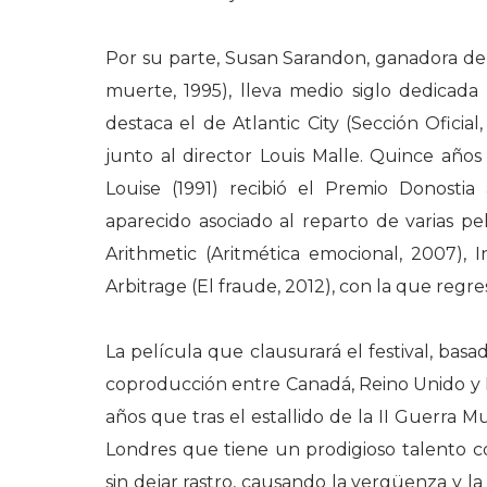
Por su parte, Susan Sarandon, ganadora d
muerte, 1995), lleva medio siglo dedicada 
destaca el de Atlantic City (Sección Oficia
junto al director Louis Malle. Quince año
Louise (1991) recibió el Premio Donosti
aparecido asociado al reparto de varias p
Arithmetic (Aritmética emocional, 2007), 
Arbitrage (El fraude, 2012), con la que regr
La película que clausurará el festival, ba
coproducción entre Canadá, Reino Unido y H
años que tras el estallido de la II Guerra 
Londres que tiene un prodigioso talento co
sin dejar rastro, causando la vergüenza y la 