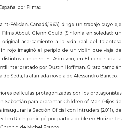
spaña, por Filmax.
aint-Félicien, Canadá,1963) dirige un trabajo cuyo eje
rt Films About Glenn Gould (Sinfonía en soledad: un
original acercamiento a la vida real del talentoso
lín rojo imaginó el periplo de un violín que viaja de
istintos continentes. Asimismo, en El coro narra la
fantil interpretado por Dustin Hoffman. Girard también
a de Seda, la afamada novela de Alessandro Baricco.
iores películas protagonizadas por los protagonistas
n Sebastián para presentar Children of Men (Hijos de
 inaugurar la Sección Oficial con Intruders (2011), de
015 Tim Roth participó por partida doble en Horizontes
y Chronic, de Michel Franco.