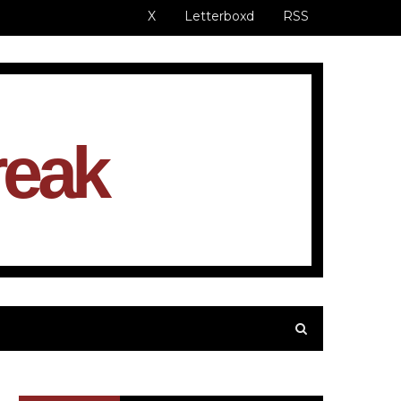
X
Letterboxd
RSS
reak