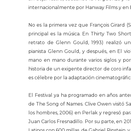
internacionalmente por Hanway Films y en E
No es la primera vez que François Girard (S
principal es la música. En Thirty Two Sho
retrato de Glenn Gould, 1993) realizó un 
pianista Glenn Gould, y después, en El vio
mano en mano durante varios siglos y por d
historia de un exigente director de coro in
es célebre por la adaptación cinematográfic
El Festival ya ha programado en años anter
de The Song of Names. Clive Owen visitó Sa
los hombres, 2006) en Perlak y regresó para
Juan Carlos Fresnadillo. Por su parte, en 2
Latinos con 600 millas, de Gabriel Ripstein, 