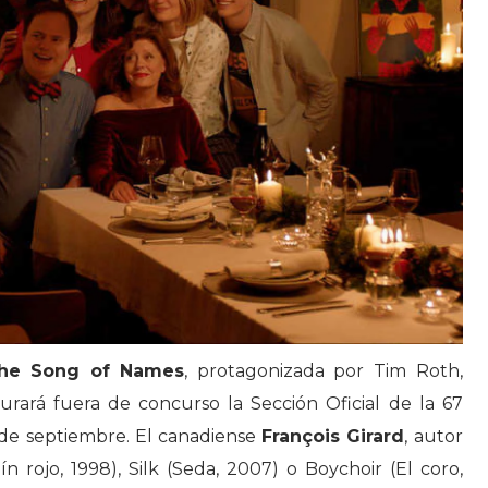
he Song of Names
, protagonizada por Tim Roth,
rará fuera de concurso la Sección Oficial de la 67
8 de septiembre. El canadiense
François Girard
, autor
n rojo, 1998), Silk (Seda, 2007) o Boychoir (El coro,