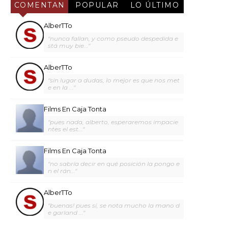
COMENTAN
POPULAR
LO ÚLTIMO
AlberTTo
"nunca fallan, y como pseudo despedida e
stá muy bie..."
AlberTTo
"sin lugar a dudas, lo mejor es que nos met
e en la ..."
Films En Caja Tonta
"pues nada, alberto, esperaremos impacie
ntes el est..."
Films En Caja Tonta
"no sabría decir en qué posición la pongo e
n el rán..."
AlberTTo
"buenas! pues sí, se nota mucho la mano d
e garland ..."