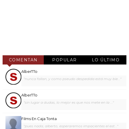
COMENTAN
POPULAR
LO ÚLTIMO
AlberTTo
"nunca fallan, y como pseudo despedida está muy bie..."
AlberTTo
"sin lugar a dudas, lo mejor es que nos mete en la ..."
Films En Caja Tonta
"pues nada, alberto, esperaremos impacientes el est..."