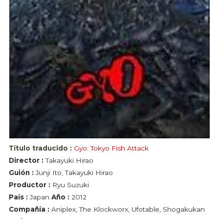
Título traducido :
Gyo: Tokyo Fish Attack
Director :
Takayuki Hirao
Guión :
Junji Ito, Takayuki Hirao
Productor :
Ryu Suzuki
País :
Japan
Año :
2012
Compañía :
Aniplex, The Klockworx, Ufotable, Shogakukan