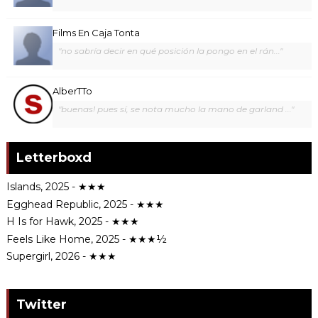
Films En Caja Tonta
"no sabría decir en qué posición la pongo en el rán..."
AlberTTo
"buenas! pues sí, se nota mucho la mano de garland ..."
Letterboxd
Islands, 2025 - ★★★
Egghead Republic, 2025 - ★★★
H Is for Hawk, 2025 - ★★★
Feels Like Home, 2025 - ★★★½
Supergirl, 2026 - ★★★
Twitter