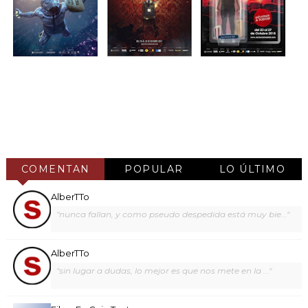
COMENTAN
POPULAR
LO ÚLTIMO
AlberTTo
"nunca fallan, y como pseudo despedida está muy bie..."
AlberTTo
"sin lugar a dudas, lo mejor es que nos mete en la ..."