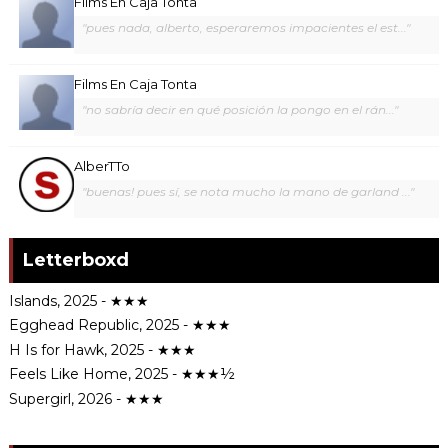
Films En Caja Tonta
"pues nada, alberto, esperaremos impacientes el est..."
Films En Caja Tonta
"no sabría decir en qué posición la pongo en el rán..."
AlberTTo
"buenas! pues sí, se nota mucho la mano de garland ..."
Letterboxd
Islands, 2025 - ★★★
Egghead Republic, 2025 - ★★★
H Is for Hawk, 2025 - ★★★
Feels Like Home, 2025 - ★★★½
Supergirl, 2026 - ★★★