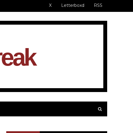
X
Letterboxd
RSS
reak