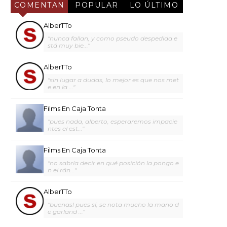
COMENTAN
POPULAR
LO ÚLTIMO
AlberTTo
"nunca fallan, y como pseudo despedida e
stá muy bie..."
AlberTTo
"sin lugar a dudas, lo mejor es que nos met
e en la ..."
Films En Caja Tonta
"pues nada, alberto, esperaremos impacie
ntes el est..."
Films En Caja Tonta
"no sabría decir en qué posición la pongo e
n el rán..."
AlberTTo
"buenas! pues sí, se nota mucho la mano d
e garland ..."