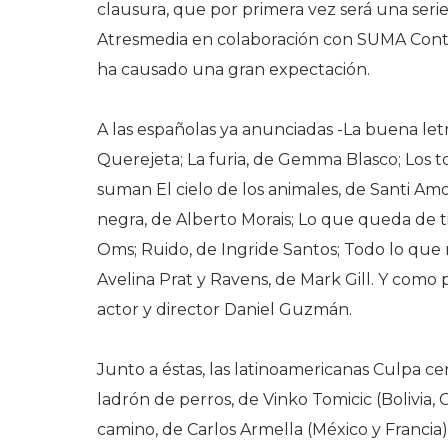
clausura, que por primera vez será una serie,
Atresmedia en colaboración con SUMA Conten
ha causado una gran expectación.
A las españolas ya anunciadas -La buena letr
Querejeta; La furia, de Gemma Blasco; Los t
suman El cielo de los animales, de Santi Am
negra, de Alberto Morais; Lo que queda de ti
Oms; Ruido, de Ingride Santos; Todo lo que
Avelina Prat y Ravens, de Mark Gill. Y como 
actor y director Daniel Guzmán.
Junto a éstas, las latinoamericanas Culpa cer
ladrón de perros, de Vinko Tomicic (Bolivia, Ch
camino, de Carlos Armella (México y Francia)