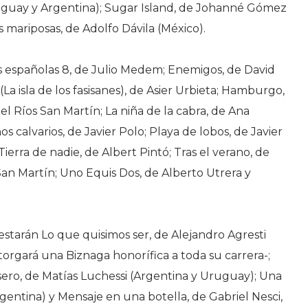
ruguay y Argentina); Sugar Island, de Johanné Gómez
 mariposas, de Adolfo Dávila (México).
las españolas 8, de Julio Medem; Enemigos, de David
a (La isla de los fasisanes), de Asier Urbieta; Hamburgo,
el Ríos San Martín; La niña de la cabra, de Ana
s calvarios, de Javier Polo; Playa de lobos, de Javier
Tierra de nadie, de Albert Pintó; Tras el verano, de
an Martín; Uno Equis Dos, de Alberto Utrera y
 estarán Lo que quisimos ser, de Alejandro Agresti
otorgará una Biznaga honorífica a toda su carrera-;
asero, de Matías Luchessi (Argentina y Uruguay); Una
gentina) y Mensaje en una botella, de Gabriel Nesci,