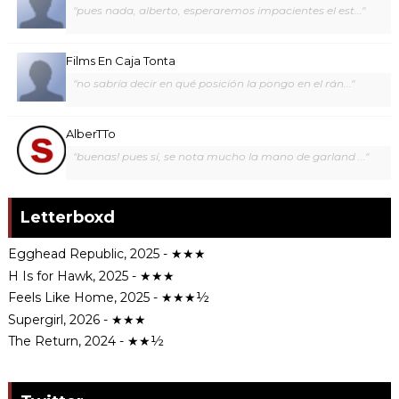
"pues nada, alberto, esperaremos impacientes el est..."
Films En Caja Tonta
"no sabría decir en qué posición la pongo en el rán..."
AlberTTo
"buenas! pues sí, se nota mucho la mano de garland ..."
Letterboxd
Egghead Republic, 2025 - ★★★
H Is for Hawk, 2025 - ★★★
Feels Like Home, 2025 - ★★★½
Supergirl, 2026 - ★★★
The Return, 2024 - ★★½