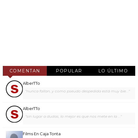
COMENTAN
POPULAR
LO ÚLTIMO
AlberTTo
"nunca fallan, y como pseudo despedida está muy bie..."
AlberTTo
"sin lugar a dudas, lo mejor es que nos mete en la ..."
Films En Caja Tonta