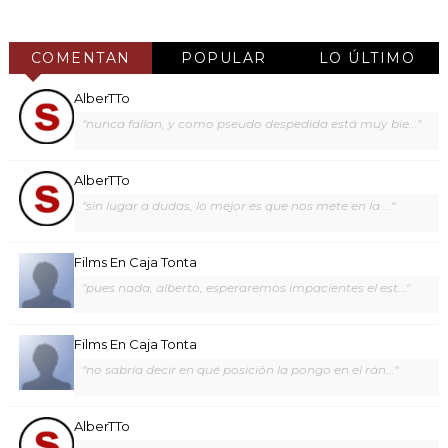
COMENTAN
POPULAR
LO ÚLTIMO
AlberTTo
"nunca fallan, y como pseudo despedida está muy bie..."
AlberTTo
"sin lugar a dudas, lo mejor es que nos mete en la ..."
Films En Caja Tonta
"pues nada, alberto, esperaremos impacientes el est..."
Films En Caja Tonta
"no sabría decir en qué posición la pongo en el rán..."
AlberTTo