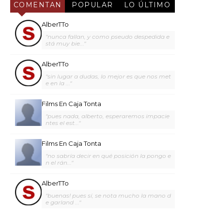
COMENTAN
POPULAR
LO ÚLTIMO
AlberTTo
"nunca fallan, y como pseudo despedida e
stá muy bie..."
AlberTTo
"sin lugar a dudas, lo mejor es que nos met
e en la ..."
Films En Caja Tonta
"pues nada, alberto, esperaremos impacie
ntes el est..."
Films En Caja Tonta
"no sabría decir en qué posición la pongo e
n el rán..."
AlberTTo
"buenas! pues sí, se nota mucho la mano d
e garland ..."