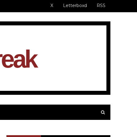
X
Letterboxd
RSS
reak