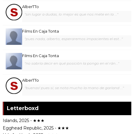
AlberTTo
"sin lugar a dudas, lo mejor es que nos mete en la ..."
Films En Caja Tonta
"pues nada, alberto, esperaremos impacientes el est..."
Films En Caja Tonta
"no sabría decir en qué posición la pongo en el rán..."
AlberTTo
"buenas! pues sí, se nota mucho la mano de garland ..."
Letterboxd
Islands, 2025 - ★★★
Egghead Republic, 2025 - ★★★