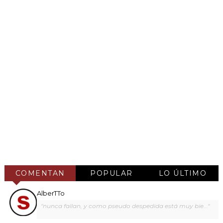
COMENTAN
POPULAR
LO ÚLTIMO
AlberTTo
"nunca fallan, y como pseudo despedida está muy bie..."